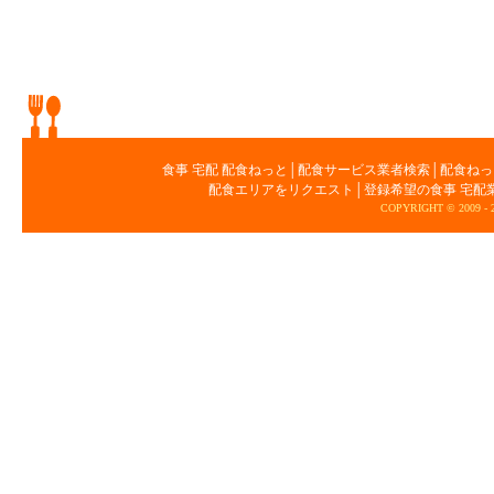
食事 宅配 配食ねっと
│
配食サービス業者検索
│
配食ねっ
配食エリアをリクエスト
│
登録希望の食事 宅配
COPYRIGHT © 2009 -