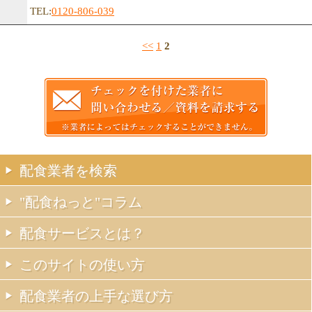
TEL:
0120-806-039
<<
1
2
配食業者を検索
"配食ねっと"コラム
配食サービスとは？
このサイトの使い方
配食業者の上手な選び方