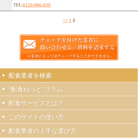
TEL:
0120-806-039
<<
1
2
配食業者を検索
"配食ねっと"コラム
配食サービスとは？
このサイトの使い方
配食業者の上手な選び方