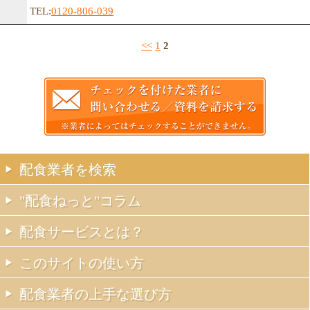
TEL:
0120-806-039
<<
1
2
配食業者を検索
"配食ねっと"コラム
配食サービスとは？
このサイトの使い方
配食業者の上手な選び方