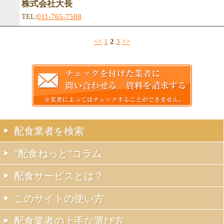
株式会社大長
TEL:
011-765-7588
<<
1
2
3
>>
配食業者を検索
"配食ねっと"コラム
配食サービスとは？
このサイトの使い方
配食業者の上手な選び方