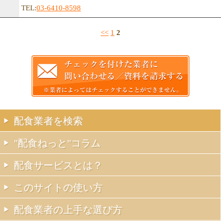
TEL:
03-6410-8598
<<
1
2
配食業者を検索
"配食ねっと"コラム
配食サービスとは？
このサイトの使い方
配食業者の上手な選び方