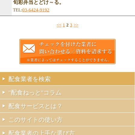
旬彩弁当とどけ～る。
TEL:
03-6424-9192
<<
1
2
3
>>
配食業者を検索
"配食ねっと"コラム
配食サービスとは？
このサイトの使い方
配食業者の上手な選び方