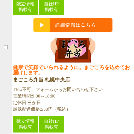
献立情報
自社HP
掲載有
掲載有
健康で笑顔でいられるように。まごころを込めてお
届けします。
まごころ弁当 札幌中央店
TEL:不可。フォームからお問い合わせ下さい
営業時間:9:00～18:00
定休日:三が日
最低配達価格:550円（税込）
献立情報
自社HP
掲載有
掲載有