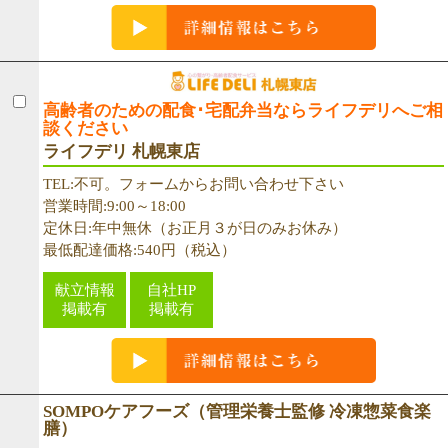
高齢者のための配食･宅配弁当ならライフデリへご相
談ください
ライフデリ 札幌東店
TEL:不可。フォームからお問い合わせ下さい
営業時間:9:00～18:00
定休日:年中無休（お正月３が日のみお休み）
最低配達価格:540円（税込）
献立情報
自社HP
掲載有
掲載有
SOMPOケアフーズ（管理栄養士監修 冷凍惣菜食楽
膳）