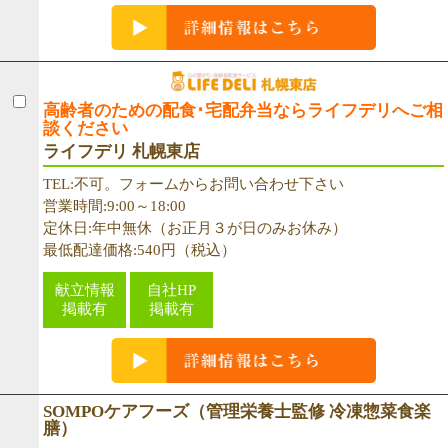
高齢者のための配食･宅配弁当ならライフデリへご相
談ください
ライフデリ 札幌東店
TEL:不可。フォームからお問い合わせ下さい
営業時間:9:00～18:00
定休日:年中無休（お正月３が日のみお休み）
最低配達価格:540円（税込）
献立情報
自社HP
掲載有
掲載有
SOMPOケアフーズ（管理栄養士監修 冷凍惣菜食楽
膳）