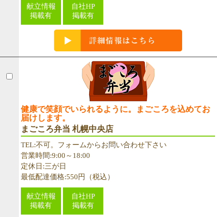
献立情報
自社HP
掲載有
掲載有
健康で笑顔でいられるように。まごころを込めてお
届けします。
まごころ弁当 札幌中央店
TEL:不可。フォームからお問い合わせ下さい
営業時間:9:00～18:00
定休日:三が日
最低配達価格:550円（税込）
献立情報
自社HP
掲載有
掲載有