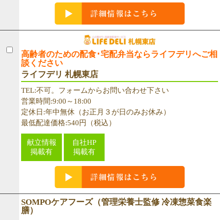
高齢者のための配食･宅配弁当ならライフデリへご相
談ください
ライフデリ 札幌東店
TEL:不可。フォームからお問い合わせ下さい
営業時間:9:00～18:00
定休日:年中無休（お正月３が日のみお休み）
最低配達価格:540円（税込）
献立情報
自社HP
掲載有
掲載有
SOMPOケアフーズ（管理栄養士監修 冷凍惣菜食楽
膳）