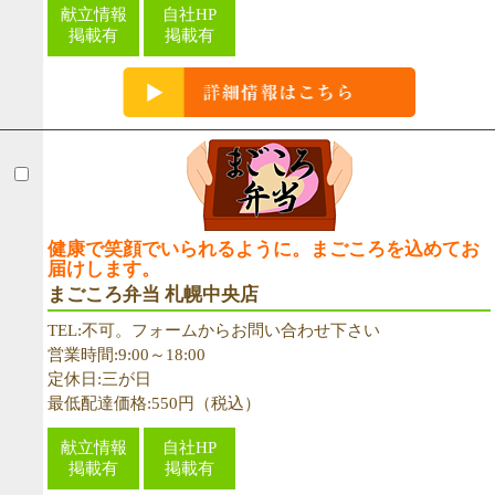
献立情報
自社HP
掲載有
掲載有
健康で笑顔でいられるように。まごころを込めてお
届けします。
まごころ弁当 札幌中央店
TEL:不可。フォームからお問い合わせ下さい
営業時間:9:00～18:00
定休日:三が日
最低配達価格:550円（税込）
献立情報
自社HP
掲載有
掲載有