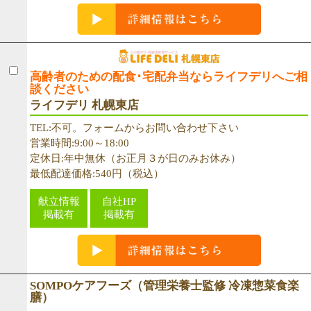
高齢者のための配食･宅配弁当ならライフデリへご相
談ください
ライフデリ 札幌東店
TEL:不可。フォームからお問い合わせ下さい
営業時間:9:00～18:00
定休日:年中無休（お正月３が日のみお休み）
最低配達価格:540円（税込）
献立情報
自社HP
掲載有
掲載有
SOMPOケアフーズ（管理栄養士監修 冷凍惣菜食楽
膳）