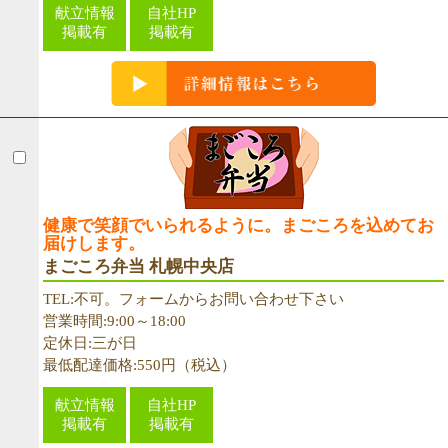
献立情報
自社HP
掲載有
掲載有
健康で笑顔でいられるように。まごころを込めてお
届けします。
まごころ弁当 札幌中央店
TEL:不可。フォームからお問い合わせ下さい
営業時間:9:00～18:00
定休日:三が日
最低配達価格:550円（税込）
献立情報
自社HP
掲載有
掲載有