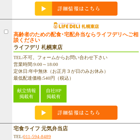
高齢者のための配食･宅配弁当ならライフデリへご相
談ください
ライフデリ 札幌東店
TEL:不可。フォームからお問い合わせ下さい
営業時間:9:00～18:00
定休日:年中無休（お正月３が日のみお休み）
最低配達価格:540円（税込）
献立情報
自社HP
掲載有
掲載有
宅食ライフ 元気弁当店
TEL:
011-594-8489