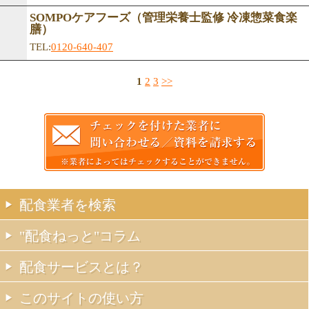
SOMPOケアフーズ（管理栄養士監修 冷凍惣菜食楽
膳）
TEL:
0120-640-407
1
2
3
>>
配食業者を検索
"配食ねっと"コラム
配食サービスとは？
このサイトの使い方