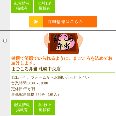
献立情報
自社HP
掲載有
掲載有
健康で笑顔でいられるように。まごころを込めてお
届けします。
まごころ弁当 札幌中央店
TEL:不可。フォームからお問い合わせ下さい
営業時間:9:00～18:00
定休日:三が日
最低配達価格:550円（税込）
献立情報
自社HP
掲載有
掲載有