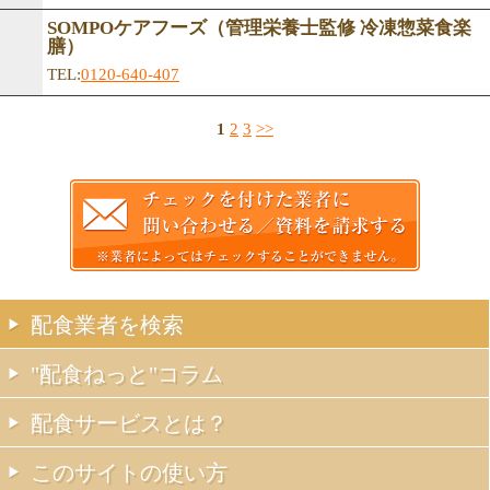
SOMPOケアフーズ（管理栄養士監修 冷凍惣菜食楽
膳）
TEL:
0120-640-407
1
2
3
>>
配食業者を検索
"配食ねっと"コラム
配食サービスとは？
このサイトの使い方