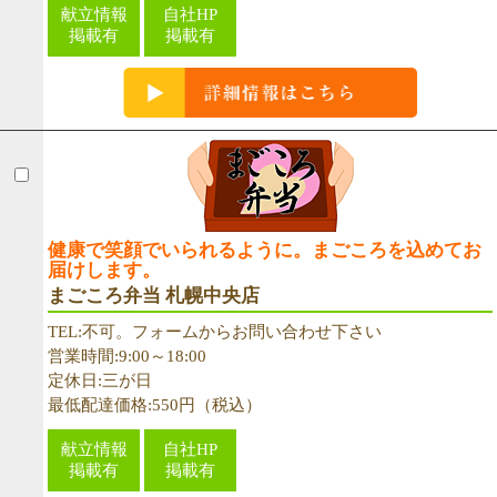
献立情報
自社HP
掲載有
掲載有
健康で笑顔でいられるように。まごころを込めてお
届けします。
まごころ弁当 札幌中央店
TEL:不可。フォームからお問い合わせ下さい
営業時間:9:00～18:00
定休日:三が日
最低配達価格:550円（税込）
献立情報
自社HP
掲載有
掲載有