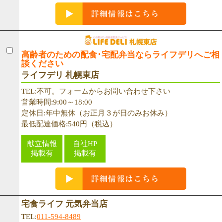
高齢者のための配食･宅配弁当ならライフデリへご相
談ください
ライフデリ 札幌東店
TEL:不可。フォームからお問い合わせ下さい
営業時間:9:00～18:00
定休日:年中無休（お正月３が日のみお休み）
最低配達価格:540円（税込）
献立情報
自社HP
掲載有
掲載有
宅食ライフ 元気弁当店
TEL:
011-594-8489