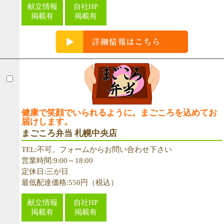
献立情報
自社HP
掲載有
掲載有
健康で笑顔でいられるように。まごころを込めてお
届けします。
まごころ弁当 札幌中央店
TEL:不可。フォームからお問い合わせ下さい
営業時間:9:00～18:00
定休日:三が日
最低配達価格:550円（税込）
献立情報
自社HP
掲載有
掲載有