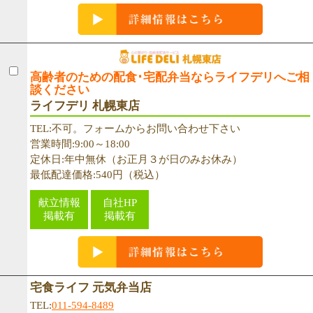
高齢者のための配食･宅配弁当ならライフデリへご相
談ください
ライフデリ 札幌東店
TEL:不可。フォームからお問い合わせ下さい
営業時間:9:00～18:00
定休日:年中無休（お正月３が日のみお休み）
最低配達価格:540円（税込）
献立情報
自社HP
掲載有
掲載有
宅食ライフ 元気弁当店
TEL:
011-594-8489