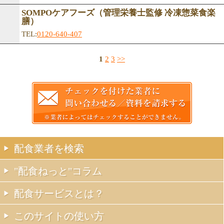
SOMPOケアフーズ（管理栄養士監修 冷凍惣菜食楽
膳）
TEL:
0120-640-407
1
2
3
>>
配食業者を検索
"配食ねっと"コラム
配食サービスとは？
このサイトの使い方