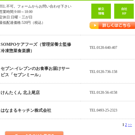
TEL:不可。フォームからお問い合わせ下さい
献立
自社
営業時間:9:00～18:00
情報
HP
定休日:日曜・三が日
最低配達価格:520円（税込）
SOMPOケアフーズ（管理栄養士監修
TEL:0120-640-407
冷凍惣菜食楽膳）
セブン-イレブンのお食事お届けサー
TEL:0120-736-158
ビス「セブンミール」
けんたくん 北上尾店
TEL:0120-56-4158
はなまるキッチン株式会社
TEL:0493-25-2323
1
2
>>