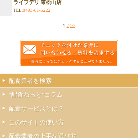
ライフデリ 東松山店
TEL:
0493-81-5222
1
2
>>
配食業者を検索
"配食ねっと"コラム
配食サービスとは？
このサイトの使い方
配食業者の上手な選び方