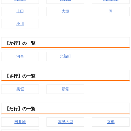
上田
大堀
岡
小川
【か行】の一覧
河合
北新町
【さ行】の一覧
柴垣
新堂
【た行】の一覧
田井城
高見の里
立部