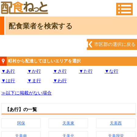
配食業者を検索する
市区郡の選択に戻る
町村から配達してほしいエリアを選択
▼あ行
▼か行
▼さ行
▼た行
▼な行
▼は行
▼ま行
▼わ行
以下に掲載がない場合
【あ行】の一覧
阿保
天美東
天美西
天美南
天美北
天美我堂