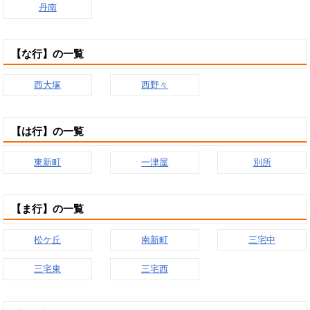
丹南
【な行】の一覧
西大塚
西野々
【は行】の一覧
東新町
一津屋
別所
【ま行】の一覧
松ケ丘
南新町
三宅中
三宅東
三宅西