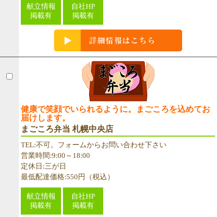
献立情報
自社HP
掲載有
掲載有
健康で笑顔でいられるように。まごころを込めてお
届けします。
まごころ弁当 札幌中央店
TEL:不可。フォームからお問い合わせ下さい
営業時間:9:00～18:00
定休日:三が日
最低配達価格:550円（税込）
献立情報
自社HP
掲載有
掲載有