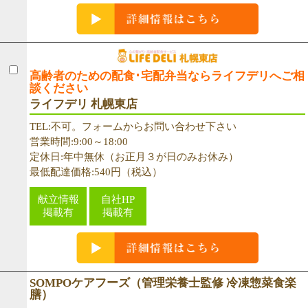
高齢者のための配食･宅配弁当ならライフデリへご相
談ください
ライフデリ 札幌東店
TEL:不可。フォームからお問い合わせ下さい
営業時間:9:00～18:00
定休日:年中無休（お正月３が日のみお休み）
最低配達価格:540円（税込）
献立情報
自社HP
掲載有
掲載有
SOMPOケアフーズ（管理栄養士監修 冷凍惣菜食楽
膳）